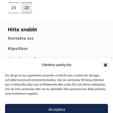
21
22
Hitta snabbt
Kontakta oss
Köpvillkor
Integritetspolicy
Hantera samtycke
Returer
För att ge en bra upplevelse använder vi teknik som cookies för att lagra
Ångra köp
och/eller komma åt enhetsinformation. När du samtycker till dessa tekniker
kan vi behandla data som surfbeteende eller unika ID:n på denna webbplats.
Logga in
Om du inte samtycker eller om du återkallar ditt samtycke kan detta påverka
vissa funktioner negativt.
Företagsinfo
Scandinavia Spa and Swimspa AB
Acceptera
Org.nr: 559493 – 3599