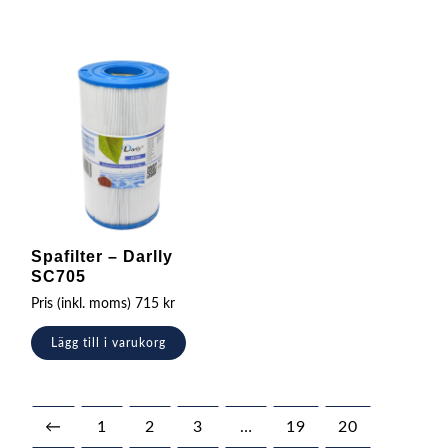
Spafilter – Darlly
SC705
Pris (inkl. moms)
715
kr
Lägg till i varukorg
←
1
2
3
…
19
20