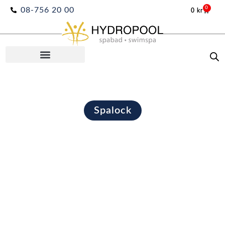
Hoppa
0
08-756 20 00
0
kr
Varuko
till
innehåll
Spalock