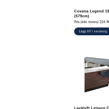
Covana Legend 19
(579cm)
Pris (inkl. moms)
224 
Lägg till i varukorg
Locklyft Leisure 