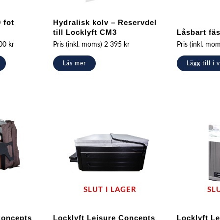
 fot
Hydralisk kolv – Reservdel
till Locklyft CM3
Låsbart fäs
900
kr
Pris (inkl. moms)
2 395
kr
Pris (inkl. mo
Läs mer
Lägg till i
SLUT I LAGER
SL
Concepts
Locklyft Leisure Concepts
Locklyft L