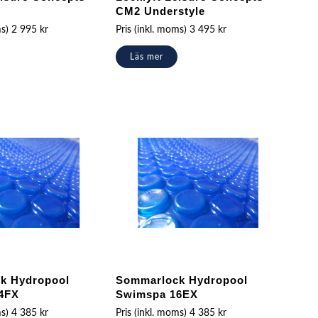
CM2 Understyle
ms)
2 995
kr
Pris (inkl. moms)
3 495
kr
Läs mer
k Hydropool
Sommarlock Hydropool
4FX
Swimspa 16EX
ms)
4 385
kr
Pris (inkl. moms)
4 385
kr