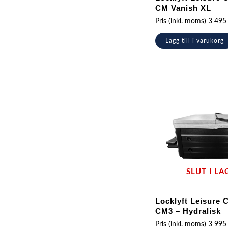
CM Vanish XL
Pris (inkl. moms)
3 49
Lägg till i varukorg
SLUT I LA
Locklyft Leisure 
CM3 – Hydralisk
Pris (inkl. moms)
3 99