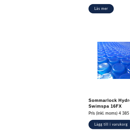
Läs mer
Sommarlock Hydr
Swimspa 16FX
Pris (inkl. moms)
4 38
Lägg till i varukorg