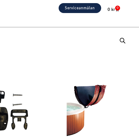
Serviceanmälan
0
0
kr
Varukorg