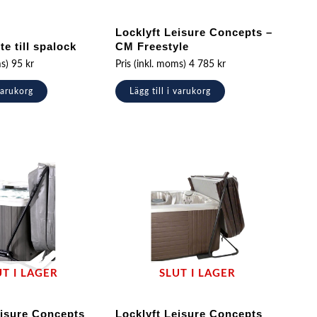
Locklyft Leisure Concepts –
te till spalock
CM Freestyle
ms)
95
kr
Pris (inkl. moms)
4 785
kr
 varukorg
Lägg till i varukorg
UT I LAGER
SLUT I LAGER
eisure Concepts
Locklyft Leisure Concepts