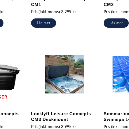
CM1
CM2
5
kr
Pris (inkl. moms)
3 299
kr
Pris (inkl. mo
Läs mer
Läs mer
GER
Concepts
Locklyft Leisure Concepts
Sommarloc
CM3 Deckmount
Swimspa 1
5
kr
Pris (inkl. moms)
3 995
kr
Pris (inkl. mo