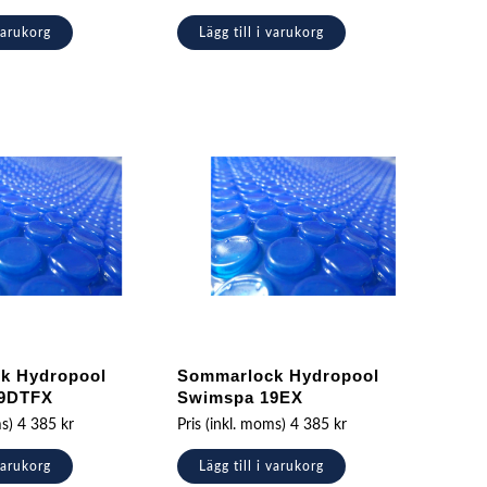
 varukorg
Lägg till i varukorg
k Hydropool
Sommarlock Hydropool
9DTFX
Swimspa 19EX
ms)
4 385
kr
Pris (inkl. moms)
4 385
kr
 varukorg
Lägg till i varukorg