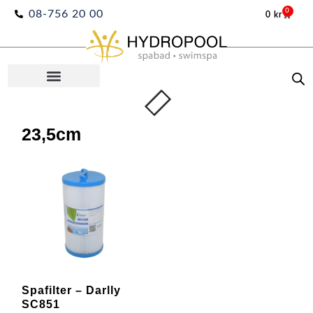
Hoppa
0
08-756 20 00
0
kr
Varuko
till
innehåll
23,5cm
Spafilter – Darlly
SC851