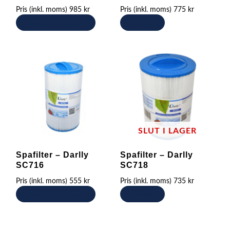
Pris (inkl. moms)
985
kr
Pris (inkl. moms)
775
kr
Lägg till i varukorg
Läs mer
SLUT I LAGER
Spafilter – Darlly
Spafilter – Darlly
SC716
SC718
Pris (inkl. moms)
555
kr
Pris (inkl. moms)
735
kr
Lägg till i varukorg
Läs mer