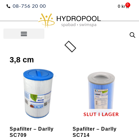
Hoppa
0
08-756 20 00
0
kr
Varuko
till
innehåll
3,8 cm
SLUT I LAGER
Spafilter – Darlly
Spafilter – Darlly
SC709
SC714