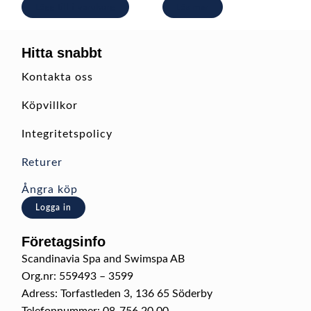
Lägg till i varukorg
Läs mer
Hitta snabbt
Kontakta oss
Köpvillkor
Integritetspolicy
Returer
Ångra köp
Logga in
Företagsinfo
Scandinavia Spa and Swimspa AB
Org.nr: 559493 – 3599
Adress: Torfastleden 3, 136 65 Söderby
Telefonnummer: 08-756 20 00