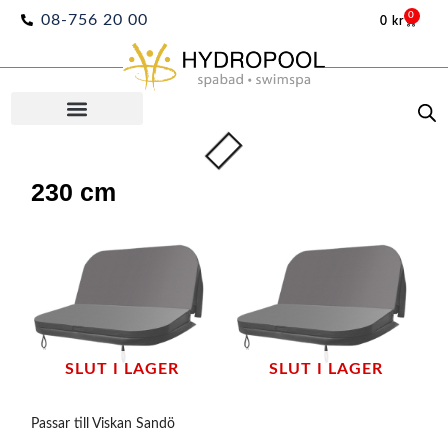
Hoppa
0
08-756 20 00
0
kr
Varuko
till
innehåll
230 cm
SLUT I LAGER
SLUT I LAGER
Passar till Viskan Sandö