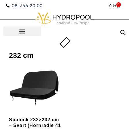
Hoppa
0
08-756 20 00
0
kr
Varuko
till
innehåll
232 cm
Spalock 232×232 cm
– Svart (Hörnradie 41