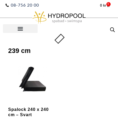
Hoppa
0
08-756 20 00
0
kr
Varuko
till
innehåll
239 cm
Spalock 240 x 240
cm – Svart