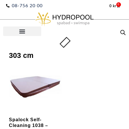
Hoppa
0
08-756 20 00
0
kr
Varuko
till
innehåll
303 cm
Spalock Self-
Cleaning 1038 –