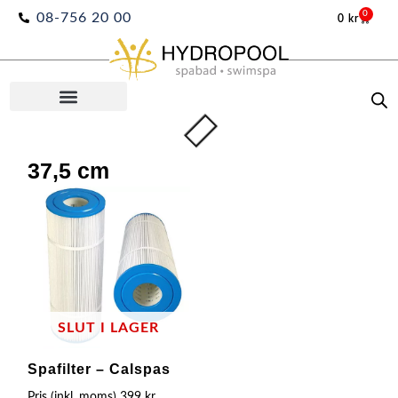
Hoppa
0
08-756 20 00
0
kr
Varuko
till
innehåll
37,5 cm
SLUT I LAGER
Spafilter – Calspas
Pris (inkl. moms)
399
kr