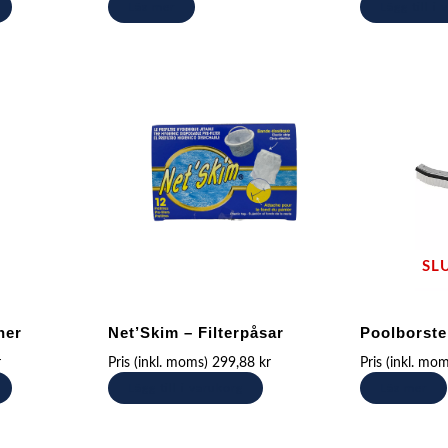
Läs mer
Lägg till i
SL
ner
Net’Skim – Filterpåsar
Poolborste
r
Pris (inkl. moms)
299,88
kr
Pris (inkl. mo
Lägg till i varukorg
Läs mer