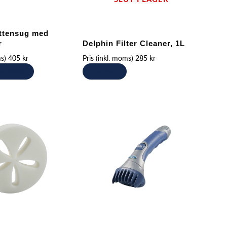
ttensug med
r
Delphin Filter Cleaner, 1L
ms)
405
kr
Pris (inkl. moms)
285
kr
 varukorg
Läs mer