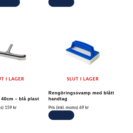
 varukorg
Läs mer
UT I LAGER
SLUT I LAGER
Rengöringssvamp med blått
 40cm – blå plast
handtag
ms)
159
kr
Pris (inkl. moms)
69
kr
Läs mer