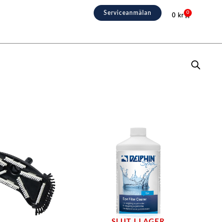
Serviceanmälan
0
0
kr
Varukorg
SLUT I LAGER