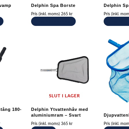
svamp
Delphin Spa Borste
Delphin Sp
Pris (inkl. moms)
265
kr
Pris (inkl. mo
Lägg till i varukorg
Lägg till i
SLUT I LAGER
tång 180-
Delphin Ytvattenhåv med
aluminiumram – Svart
Djupvatten
r
Pris (inkl. moms)
365
kr
Pris (inkl. mo