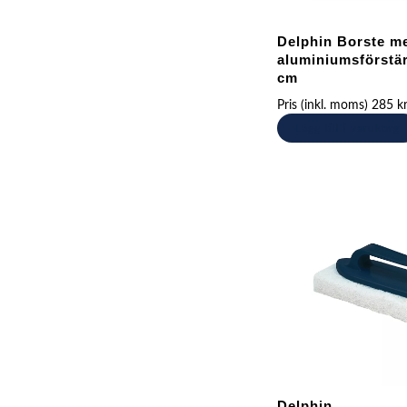
Delphin Borste m
aluminiumsförstär
cm
Pris (inkl. moms)
285
k
Lägg till i varukorg
Delphin