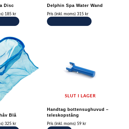
a Disc
Delphin Spa Water Wand
ms)
185
kr
Pris (inkl. moms)
315
kr
 varukorg
Lägg till i varukorg
SLUT I LAGER
Handtag bottensughuvud –
håv Blå
teleskopstång
ms)
325
kr
Pris (inkl. moms)
59
kr