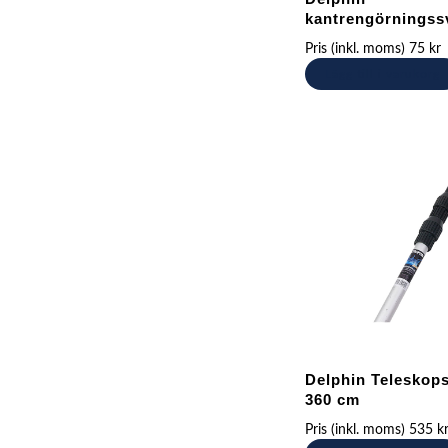
kantrengörnings
Pris (inkl. moms)
75
kr
Lägg till i varukorg
Delphin Teleskops
360 cm
Pris (inkl. moms)
535
k