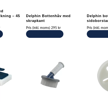
ed
kning – 45
Delphin Bottenhåv med
Delphin bo
skrapkant
sidoborsta
r
Pris (inkl. moms)
295
kr
Pris (inkl. mo
Lägg till i varukorg
Lägg till i