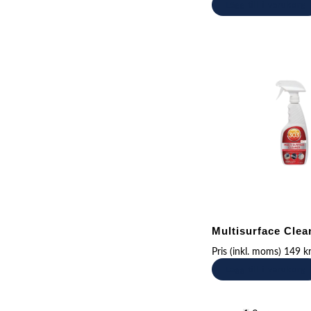
Lägg till i varukorg
Multisurface Clea
Pris (inkl. moms)
149
k
Lägg till i varukorg