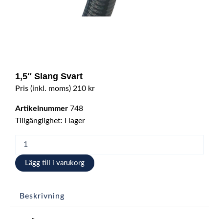
1,5″ Slang Svart
Pris (inkl. moms)
210
kr
Artikelnummer
748
1,5"
Tillgänglighet:
I lager
Slang
Svart
mängd
Lägg till i varukorg
Beskrivning