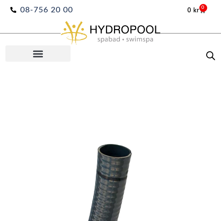
Hoppa
0
08-756 20 00
0
kr
Varuko
till
innehåll