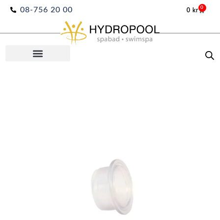
Hoppa
0
08-756 20 00
0
kr
Varuko
till
innehåll