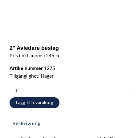
2″ Avledare beslag
Pris (inkl. moms)
245
kr
Artikelnummer
1275
2"
Tillgänglighet:
I lager
Avledare
beslag
mängd
Lägg till i varukorg
Beskrivning