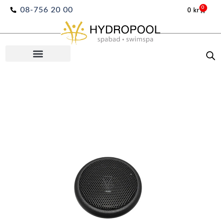
Hoppa
0
08-756 20 00
0
kr
Varuko
till
innehåll