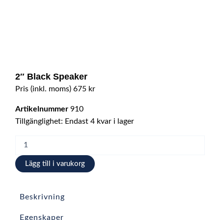
2″ Black Speaker
Pris (inkl. moms)
675
kr
Artikelnummer
910
2"
Tillgänglighet:
Endast 4 kvar i lager
Black
Speaker
mängd
Lägg till i varukorg
Beskrivning
Egenskaper