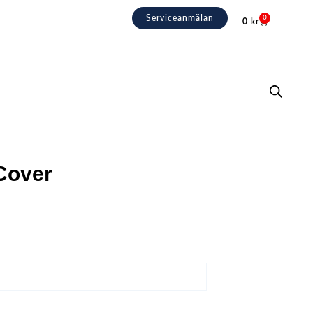
Serviceanmälan
0
0
kr
Varukorg
Cover