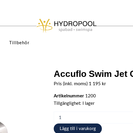
Tillbehör
Accuflo Swim Jet 
Pris (inkl. moms)
1 195
kr
Artikelnummer
1200
Accuflo
Tillgänglighet:
I lager
Swim
Jet
Cover
mängd
Lägg till i varukorg