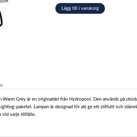
RGB
Lägg till i varukorg
LED
-
Warm
Grey
GDN
FX
mängd
er
n Warm Grey är en originaldel från Hydropool. Den används på utsid
ting-paketet. Lampan är designad för att ge ett stilfullt och stämnin
vid varje tillfälle.