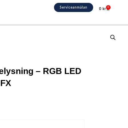
Serviceanmälan
0
0
kr
Varukorg
 belysning – RGB LED
 FX