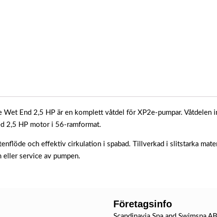
Wet End 2,5 HP är en komplett våtdel för XP2e-pumpar. Våtdelen in
ed 2,5 HP motor i 56-ramformat.
enflöde och effektiv cirkulation i spabad. Tillverkad i slitstarka mate
n eller service av pumpen.
Företagsinfo
Scandinavia Spa and Swimspa A