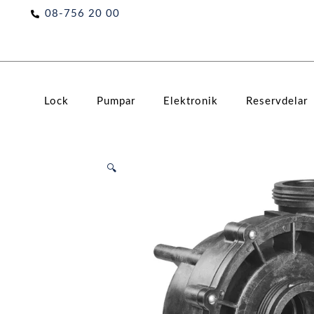
Hoppa
08-756 20 00
till
innehåll
Lock
Pumpar
Elektronik
Reservdelar
🔍