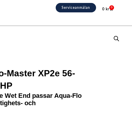
Serviceanmälan
0
0
kr
Varukorg
o-Master XP2e 56-
5HP
e Wet End passar Aqua-Flo
tighets- och