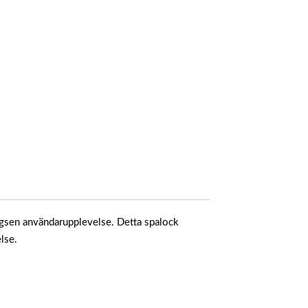
lägsen användarupplevelse. Detta spalock
else.