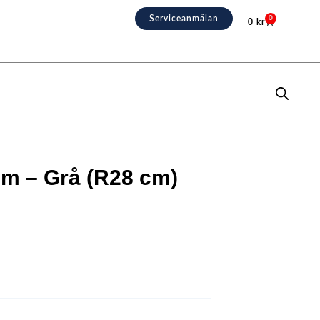
Serviceanmälan
0
0
kr
Varukorg
m – Grå (R28 cm)