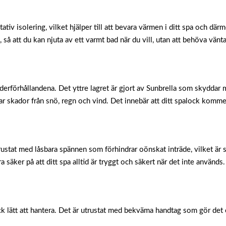
itativ isolering, vilket hjälper till att bevara värmen i ditt spa och 
 så att du kan njuta av ett varmt bad när du vill, utan att behöva vän
äderförhållandena. Det yttre lagret är gjort av Sunbrella som skyddar 
skador från snö, regn och vind. Det innebär att ditt spalock kommer a
trustat med låsbara spännen som förhindrar oönskat inträde, vilket är s
säker på att ditt spa alltid är tryggt och säkert när det inte används.
ck lätt att hantera. Det är utrustat med bekväma handtag som gör det e