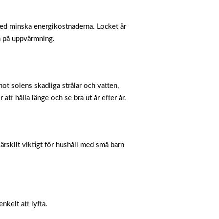
därmed minska energikostnaderna. Locket är
ta på uppvärmning.
mot solens skadliga strålar och vatten,
tt hålla länge och se bra ut år efter år.
ärskilt viktigt för hushåll med små barn
nkelt att lyfta.