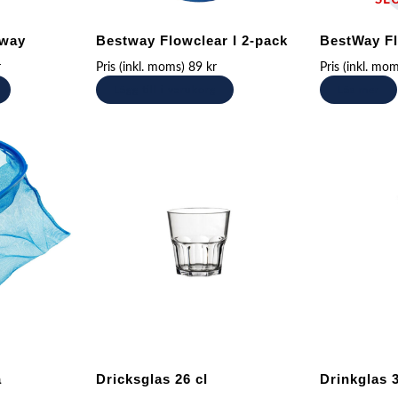
rway
Bestway Flowclear I 2-pack
BestWay Fl
r
Pris (inkl. moms)
89
kr
Pris (inkl. mo
Lägg till i varukorg
Läs mer
å
Dricksglas 26 cl
Drinkglas 3