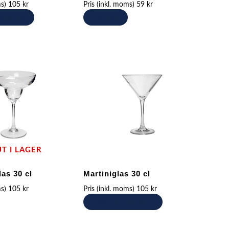
ms)
105
kr
Pris (inkl. moms)
59
kr
 varukorg
Läs mer
UT I LAGER
as 30 cl
Martiniglas 30 cl
ms)
105
kr
Pris (inkl. moms)
105
kr
Lägg till i varukorg