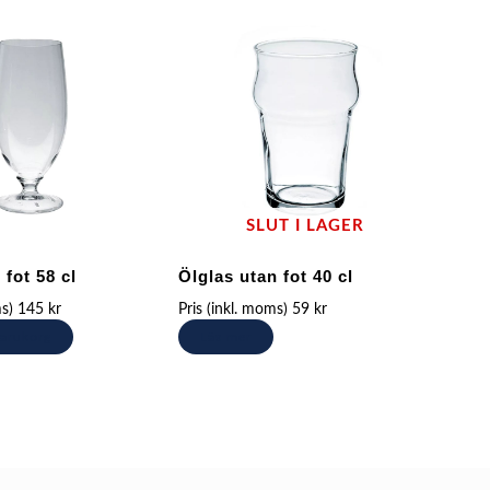
SLUT I LAGER
fot 58 cl
Ölglas utan fot 40 cl
ms)
145
kr
Pris (inkl. moms)
59
kr
 varukorg
Läs mer