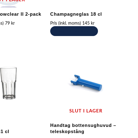
owclear II 2-pack
Champagneglas 18 cl
ms)
79
kr
Pris (inkl. moms)
145
kr
Lägg till i varukorg
SLUT I LAGER
Handtag bottensughuvud –
1 cl
teleskopstång