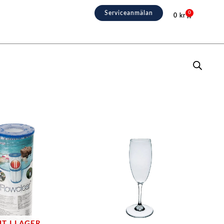
Serviceanmälan
0
0
kr
Varukorg
UT I LAGER