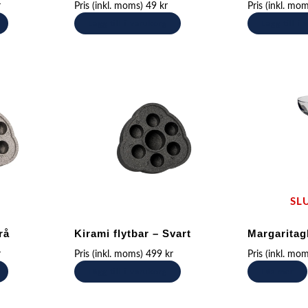
r
Pris (inkl. moms)
49
kr
Pris (inkl. mo
Lägg till i varukorg
Lägg till i
SL
rå
Kirami flytbar – Svart
Margaritagl
r
Pris (inkl. moms)
499
kr
Pris (inkl. mo
Lägg till i varukorg
Läs mer