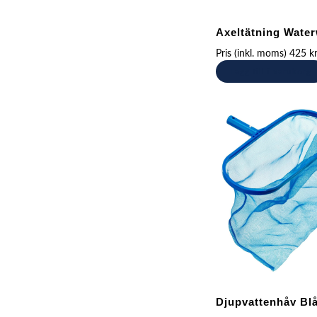
Axeltätning Wate
Pris (inkl. moms)
425
k
Lägg till i varukorg
Djupvattenhåv Bl