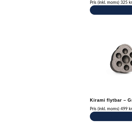
Pris (inkl. moms)
325
k
Lägg till i varukorg
Kirami flytbar – G
Pris (inkl. moms)
499
k
Lägg till i varukorg