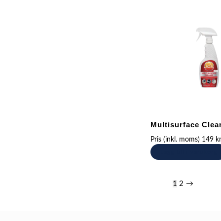
Multisurface Clea
Pris (inkl. moms)
149
k
Lägg till i varukorg
1
2
→