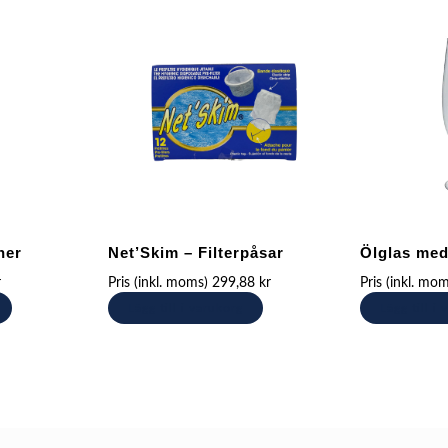
ner
Net’Skim – Filterpåsar
Ölglas med 
r
Pris (inkl. moms)
299,88
kr
Pris (inkl. mo
Lägg till i varukorg
Lägg till i