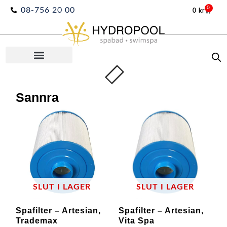
Hoppa
0
08-756 20 00
0
kr
Varuko
till
innehåll
Sannra
SLUT I LAGER
SLUT I LAGER
Spafilter – Artesian,
Spafilter – Artesian,
Trademax
Vita Spa